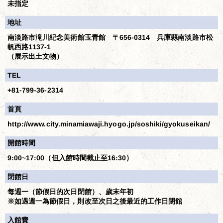
未指定
地址
南淡路市滝川紀念美術館玉青館 〒656-0314 兵庫縣南淡路市松
帆西路1137-1
（展示出土文物）
TEL
+81-799-36-2314
首頁
http://www.city.minamiawaji.hyogo.jp/soshiki/gyokuseikan/
開館時間
9:00~17:00（但入館時間截止至16:30）
閉館日
每週一（節假日的次日閉館）、歲末年初
※如遇週一為節假日，則改至次日之後最近的工作日閉館
入館費