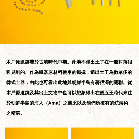
木戶原遺跡屬於古墳時代中期。此地不僅出土了在一般村落很
難見到的、作為鐵器原材料使用的鐵撬，還出土了為數眾多的
韓式土器，由此也可看出此地與朝鮮半島有著很深的關聯。從
木戶原遺跡及其出土文物中也可以想象得出在倭五王時代來往
於朝鮮半島的海人（Ama）之風采以及他們所擁有的航海術
之精湛。