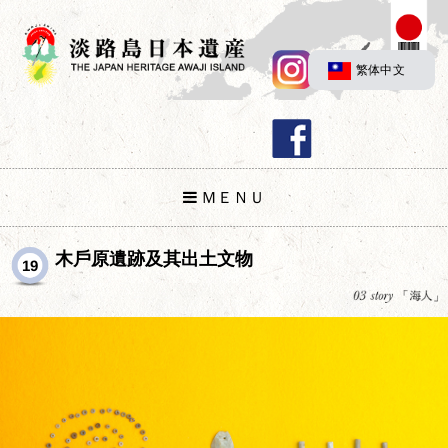
繁体中文
ＭＥＮＵ
木戶原遺跡及其出土文物
19