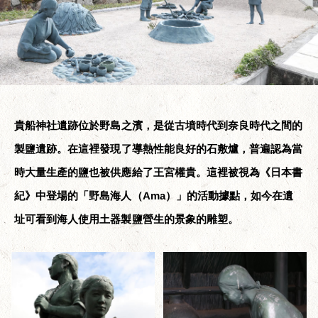
貴船神社遺跡位於野島之濱，是從古墳時代到奈良時代之間的
製鹽遺跡。在這裡發現了導熱性能良好的石敷爐，普遍認為當
時大量生產的鹽也被供應給了王宮權貴。這裡被視為《日本書
紀》中登場的「野島海人（Ama）」的活動據點，如今在遺
址可看到海人使用土器製鹽營生的景象的雕塑。