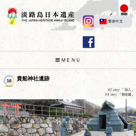
繁体中文
ＭＥＮＵ
貴船神社遺跡
16