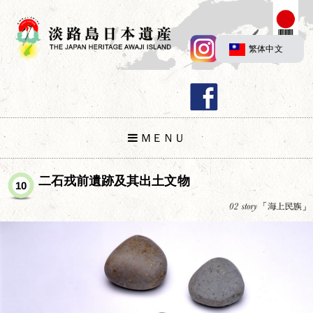
繁体中文
ＭＥＮＵ
二石戎前遺跡及其出土文物
10